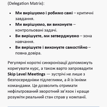
(Delegation Matrix):
Ми вирішуємо і робимо самі
– критичні
завдання.
Ми вирішуємо, ви виконуєте
–
контрольовані задачі.
Ви вирішуєте, ми затверджуємо
– зона
навчання.
Ви вирішуєте і виконуєте самостійно
–
повна довіра.
Регулярні короткі синхронізації допоможуть
коригувати курс, а також варто запровадити
Skip Level Meetings
— зустрічі не лише з
безпосередніми підлеглими, а й із їхніми
командами. Це дозволить отримати
нефільтрований зворотний зв’язок і краще
розуміти реальний стан справ у компанії.