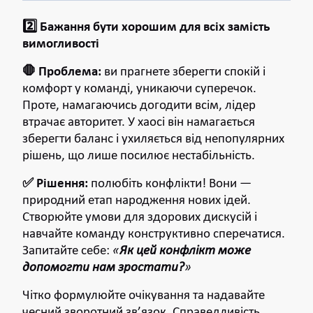
2️⃣ Бажання бути хорошим для всіх замість
вимогливості
🛑 Проблема:
ви прагнете зберегти спокій і
комфорт у команді, уникаючи суперечок.
Проте, намагаючись догодити всім, лідер
втрачає авторитет. У хаосі він намагається
зберегти баланс і ухиляється від непопулярних
рішень, що лише посилює нестабільність.
✅ Рішення:
полюбіть конфлікти! Вони —
природний етап народження нових ідей.
Створюйте умови для здорових дискусій і
навчайте команду конструктивно сперечатися.
Запитайте себе:
«
Як цей конфлікт може
допомогти нам зростати?
»
Чітко формулюйте очікування та надавайте
чесний зворотний зв’язок. Справедливість