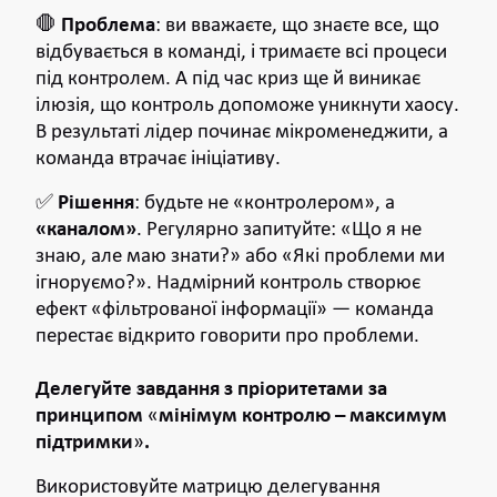
🛑
Проблема
: ви вважаєте, що знаєте все, що
відбувається в команді, і тримаєте всі процеси
під контролем. А під час криз ще й виникає
ілюзія, що контроль допоможе уникнути хаосу.
В результаті лідер починає мікроменеджити, а
команда втрачає ініціативу.
✅
Рішення
: будьте не «контролером», а
«каналом»
. Регулярно запитуйте: «Що я не
знаю, але маю знати?» або «Які проблеми ми
ігноруємо?». Надмірний контроль створює
ефект «фільтрованої інформації» — команда
перестає відкрито говорити про проблеми.
Делегуйте завдання з пріоритетами за
принципом
«
мінімум контролю – максимум
підтримки
»
.
Використовуйте матрицю делегування