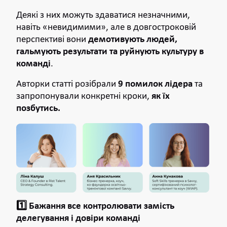
Деякі з них можуть здаватися незначними,
навіть «невидимими», але в довгостроковій
перспективі вони
демотивують людей,
гальмують результати та руйнують культуру в
команді
.
Авторки статті розібрали
9 помилок лідера
та
запропонували конкретні кроки,
як їх
позбутись.
1️⃣ Бажання все контролювати замість
делегування і довіри команді