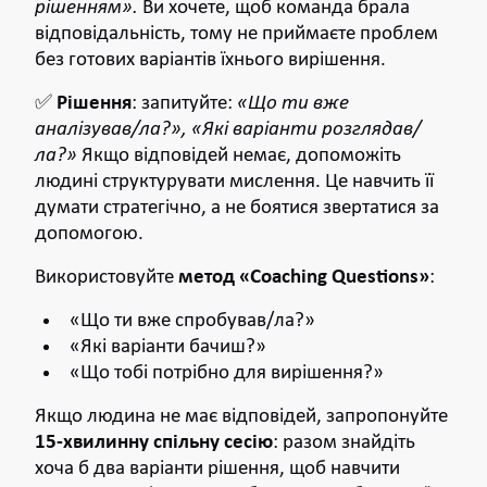
рішенням».
Ви хочете, щоб команда брала
відповідальність, тому не приймаєте проблем
без готових варіантів їхнього вирішення.
✅
Рішення
: запитуйте:
«Що ти вже
аналізував/ла?», «Які варіанти розглядав/
ла?»
Якщо відповідей немає, допоможіть
людині структурувати мислення. Це навчить її
думати стратегічно, а не боятися звертатися за
допомогою.
Використовуйте
метод «Coaching Questions»
:
«Що ти вже спробував/ла?»
«Які варіанти бачиш?»
«Що тобі потрібно для вирішення?»
Якщо людина не має відповідей, запропонуйте
15-хвилинну спільну сесію
: разом знайдіть
хоча б два варіанти рішення, щоб навчити