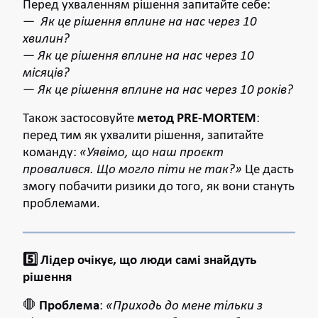
Перед ухваленням рішення запитайте себе:
—
Як це рішення вплине на нас через 10
хвилин?
—
Як це рішення вплине на нас через 10
місяців?
—
Як це рішення вплине на нас через 10 років?
Також застосовуйте
метод PRE-MORTEM
:
перед тим як ухвалити рішення, запитайте
команду:
«Уявімо, що наш проєкт
провалився. Що могло піти не так?»
Це дасть
змогу побачити ризики до того, як вони стануть
проблемами.
5️⃣ Лідер очікує, що люди самі знайдуть
рішення
🛑
Проблема
:
«Приходь до мене тільки з