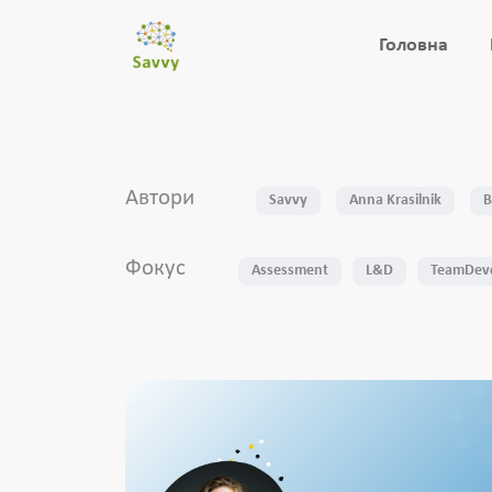
Головна
Автори
Savvy
Anna Krasilnik
В
Фокус
Assessment
L&D
TeamDev