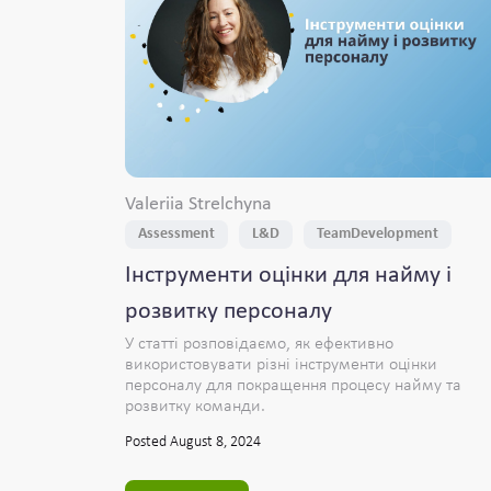
Valeriia Strelchyna
Assessment
L&D
TeamDevelopment
Інструменти оцінки для найму і
розвитку персоналу
У статті розповідаємо, як ефективно
використовувати різні інструменти оцінки
персоналу для покращення процесу найму та
розвитку команди.
Posted August 8, 2024