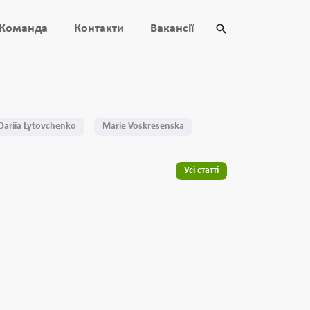
Команда
Контакти
Вакансії
Dariia Lytovchenko
Marie Voskresenska
Усі статті