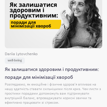
Dariia Lytovchenko
well-being
Як залишатися здоровим і продуктивним:
поради для мінімізації хвороб
Розглядаємо, як емоційне і фізичне здоров’я впливає на
нашу здатність ставати сильнішими після криз. Чек-листи з
простими порадами допоможуть вам підтримувати
внутрішній баланс, впроваджувати корисні звички та
ефективно працювати зі стресом.