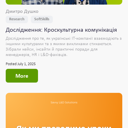
Дмитро Душко
Research
SoftSkills
Дослідження: Кроскультурна комунікація
Дослідження про те, як українські IT-компанії взаємодіють з
іншими культурами та з якими викликами стикаються.
Зібрали кейси, інсайти й практичні поради для
менеджерів, HR і L&D-фахівців.
Posted July 1, 2025
More