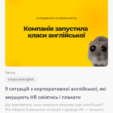
Savvy
CorporateEnglish
9 ситуацій з корпоративної англійської, які
змушують HR сміятись і плакати
Що трапляється, коли компанія запускає курс англійської?
Ми зібрали 9 реальних ситуацій з досвіду HR — смішних,