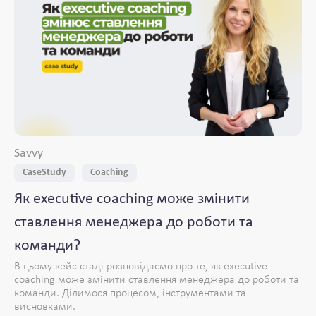
Savvy
CaseStudy
Coaching
Як executive coaching може змінити
ставлення менеджера до роботи та
команди?
В цьому кейс стаді розповідаємо про те, як executive
coaching може змінити ставлення менеджера до роботи та
команди. Ділимося процесом, інструментами та
висновками.