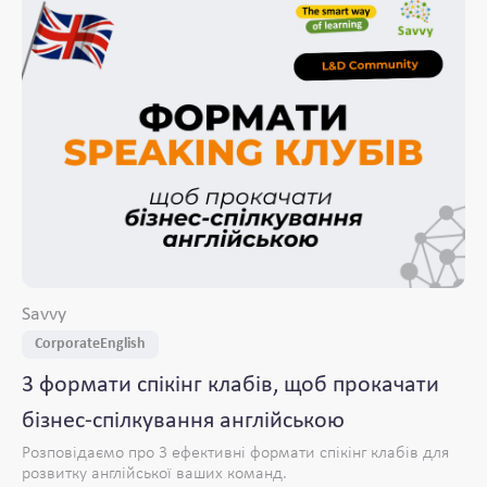
Savvy
CorporateEnglish
3 формати спікінг клабів, щоб прокачати
бізнес-спілкування англійською
Розповідаємо про 3 ефективні формати спікінг клабів для
розвитку англійської ваших команд.