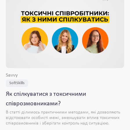
Savvy
SoftSkills
Як спілкуватися з токсичними
співрозмовниками?
В статті ділимось практичними методами, які дозволяють
відстоювати особисті межі, зменшувати вплив токсичних
співрозмовників і зберігати контроль над ситуацією.