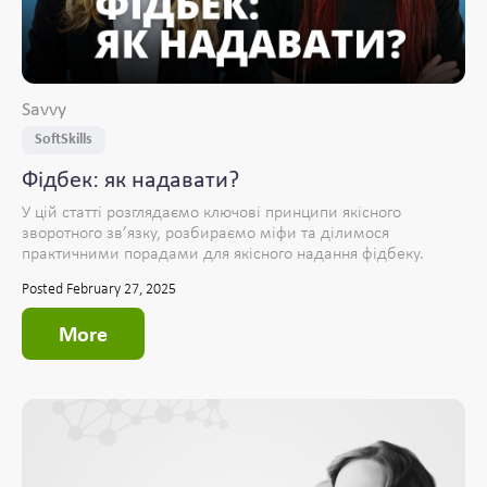
Savvy
SoftSkills
Фідбек: як надавати?
У цій статті розглядаємо ключові принципи якісного
зворотного зв’язку, розбираємо міфи та ділимося
практичними порадами для якісного надання фідбеку.
Posted February 27, 2025
More