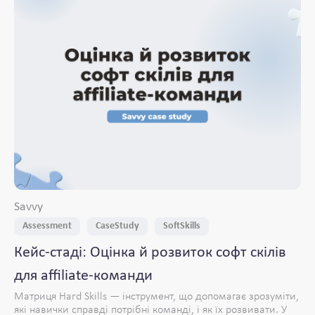
Savvy
Assessment
CaseStudy
SoftSkills
Кейс-стаді: Оцінка й розвиток софт скілів
для affiliate-команди
Матриця Hard Skills — інструмент, що допомагає зрозуміти,
які навички справді потрібні команді, і як їх розвивати. У