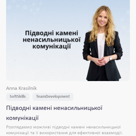
Anna Krasilnik
SoftSkills
TeamDevelopment
Підводні камені ненасильницької
комунікації
Розглядаємо можливі підводні камені ненасильницької
комунікації та її використання для ефективної взаємодії.