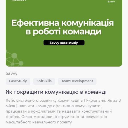
Savvy
CaseStudy
SoftSkills
TeamDevelopment
Як покращити комунікацію в команді
Кейс системного розвитку комунікації в IT-компанії. Як за 3
місяці навчити команду ефективно комунікувати,
працювати з конфліктами та надавати конструктивний
фідбек. Огляд методики, інструментів та результатів
масштабного навчального проєкту.