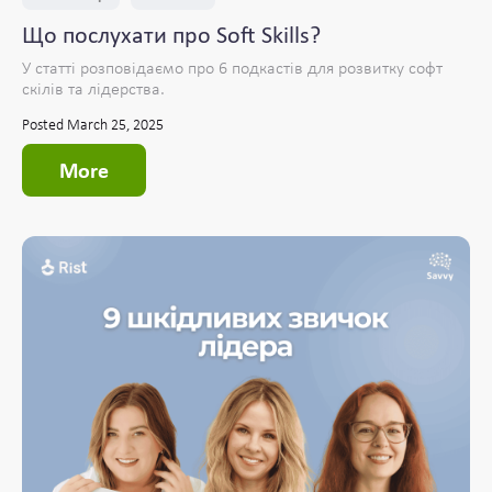
Що послухати про Soft Skills?
У статті розповідаємо про 6 подкастів для розвитку софт
скілів та лідерства.
Posted March 25, 2025
More