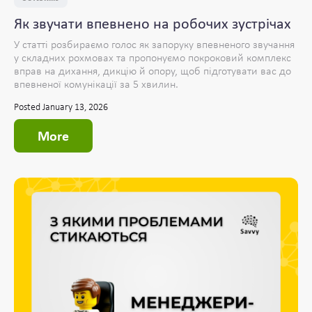
Як звучати впевнено на робочих зустрічах
У статті розбираємо голос як запоруку впевненого звучання
у складних рохмовах та пропонуємо покроковий комплекс
вправ на дихання, дикцію й опору, щоб підготувати вас до
впевненої комунікації за 5 хвилин.
Posted January 13, 2026
More