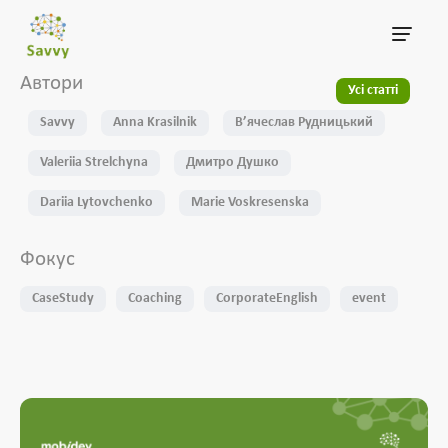
Автори
Усі статті
Savvy
Anna Krasilnik
Вʼячеслав Рудницький
Valeriia Strelchyna
Дмитро Душко
Dariia Lytovchenko
Marie Voskresenska
Фокус
CaseStudy
Coaching
CorporateEnglish
event
L&D
SoftSkills
Testing
well-being