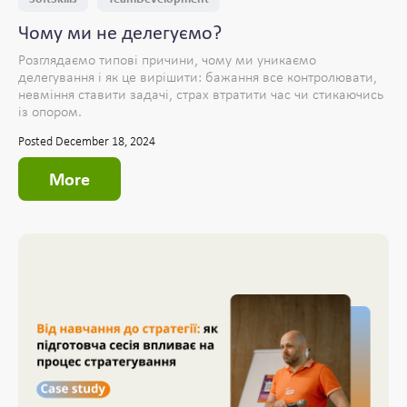
Чому ми не делегуємо?
Розглядаємо типові причини, чому ми уникаємо
делегування і як це вирішити: бажання все контролювати,
невміння ставити задачі, страх втратити час чи стикаючись
із опором.
Posted December 18, 2024
More