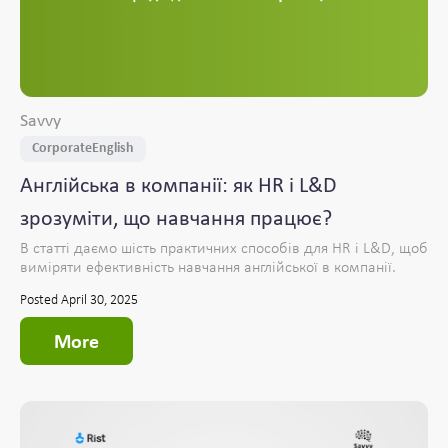
Savvy
CorporateEnglish
Англійська в компанії: як HR і L&D
зрозуміти, що навчання працює?
В статті даємо шість практичних способів для HR і L&D, щоб
виміряти ефективність навчання англійської в компанії.
Posted April 30, 2025
More